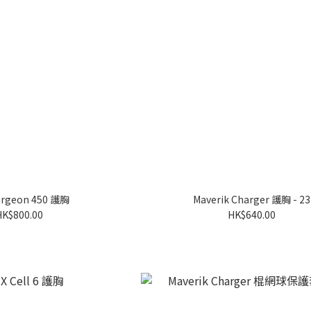
urgeon 450 護胸
Maverik Charger 護胸 - 23
HK$800.00
HK$640.00