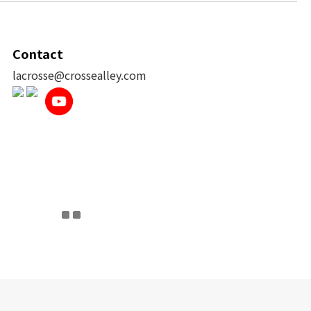
Contact
lacrosse@crossealley.com