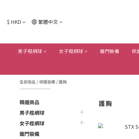
$
HKD
繁體中文
男子棍網球
女子棍網球
龍門裝備
保
全部商品
/
保護裝備
/
護胸
精選商品
護胸
男子棍網球
女子棍網球
龍門裝備