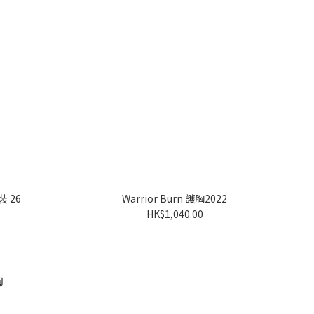
裝 26
Warrior Burn 護胸2022
HK$1,040.00