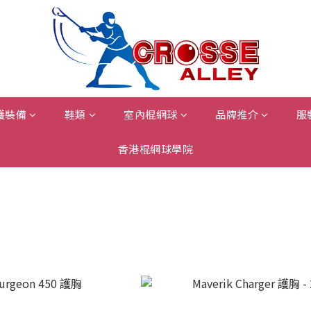
護裝備
鞋類
室內棍網球
品牌推介
服
香港棍網球學院