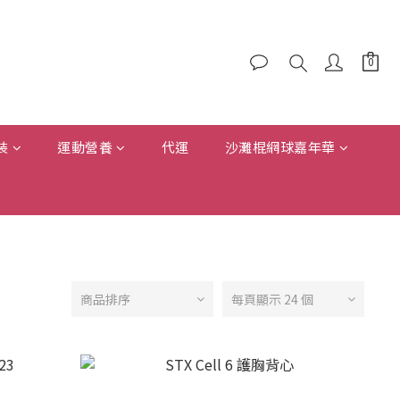
裝
運動營養
代運
沙灘棍網球嘉年華
商品排序
每頁顯示 24 個