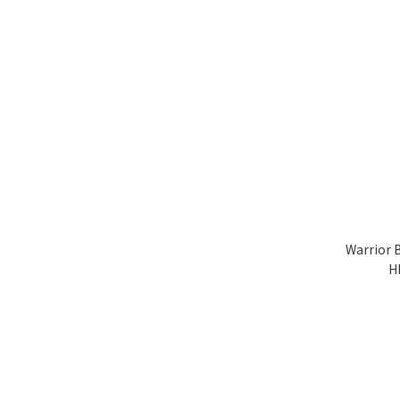
Warrior
H