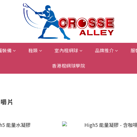
護裝備
鞋類
室內棍網球
品牌推介
服
香港棍網球學院
咀嚼片