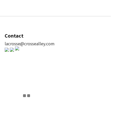
Contact
lacrosse@crossealley.com