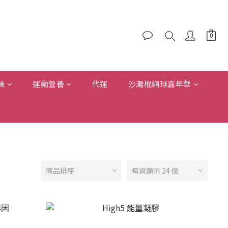
裝
運動營養
代運
沙灘棍網球嘉年華
商品排序
每頁顯示 24 個