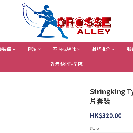
護裝備
鞋類
室內棍網球
品牌推介
服
香港棍網球學院
Stringking 
片套裝
HK$320.00
Style