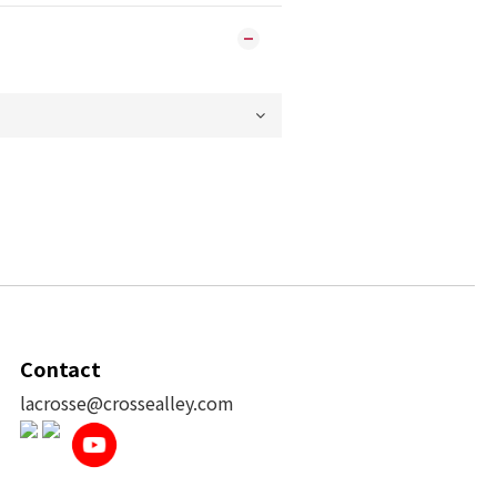
Contact
lacrosse@crossealley.com